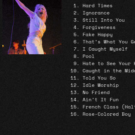
Hard Times
Ignorance
Still Into You
Forgiveness
Fake Happy
That’s What You G
I Caught Myself
Pool
Hate to See Your 
Caught in the Mid
Told You So
Idle Worship
No Friend
Ain’t It Fun
French Class (Hal
Rose-Colored Boy