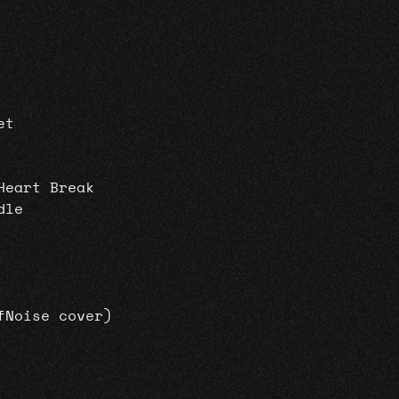
et
Heart Break
dle
fNoise cover)