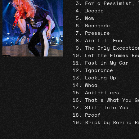
For a Pessimist, 
Decode
Now
Renegade
Pressure
Ain’t It Fun
The Only Exceptio
Let the Flames Be
Fast in My Car
Ignorance
Looking Up
Whoa
Anklebiters
That’s What You G
Still Into You
Proof
Brick by Boring B