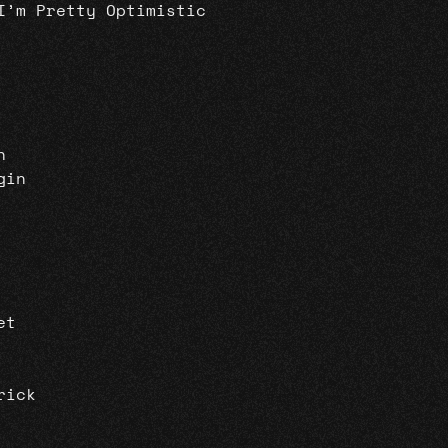
I’m Pretty Optimistic
n
gin
et
rick