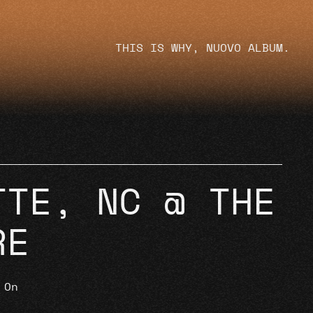
THIS IS WHY, NUOVO ALBUM.
TTE, NC @ THE
RE
 On