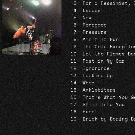
For a Pessimist, 
Decode
Now
Renegade
Pressure
Ain’t It Fun
The Only Exceptio
Let the Flames Be
Fast in My Car
Ignorance
Looking Up
Whoa
Anklebiters
That’s What You G
Still Into You
Proof
Brick by Boring B