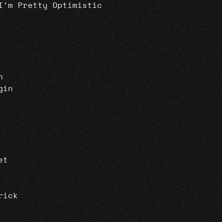
I’m Pretty Optimistic
n
gin
et
rick