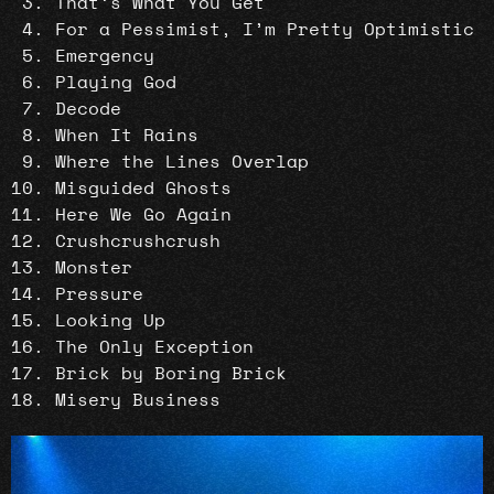
That’s What You Get
For a Pessimist, I’m Pretty Optimistic
Emergency
Playing God
Decode
When It Rains
Where the Lines Overlap
Misguided Ghosts
Here We Go Again
Crushcrushcrush
Monster
Pressure
Looking Up
The Only Exception
Brick by Boring Brick
Misery Business