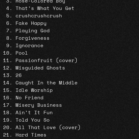
Rose-Colored Boy
That’s What You Get
crushcrushcrush
Fake Happy
Playing God
Forgiveness
Ignorance
Pool
Passionfruit (cover)
Misguided Ghosts
26
Caught In the Middle
Idle Worship
No Friend
Misery Business
Ain’t It Fun
Told You So
All That Love (cover)
Hard Times