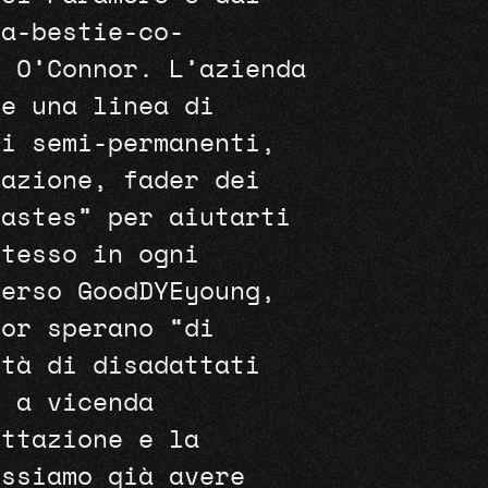
ta-bestie-co-
n O’Connor. L’azienda
re una linea di
li semi-permanenti,
razione, fader dei
Pastes” per aiutarti
stesso in ogni
verso GoodDYEyoung,
nor sperano “di
ità di disadattati
o a vicenda
ettazione e la
ossiamo già avere