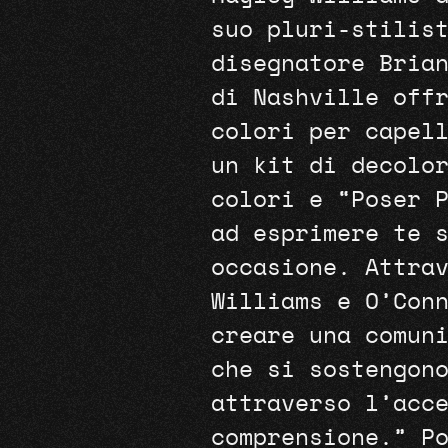
suo pluri-stilis
disegnatore Bria
di Nashville off
colori per capel
un kit di decolo
colori e “Poser 
ad esprimere te 
occasione. Attra
Williams e O’Con
creare una comun
che si sostengon
attraverso l’acc
comprensione.” P