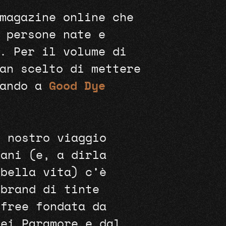
magazine online che
 persone nate e
. Per il volume di
an scelto di mettere
cando a
Good Dye
l nostro viaggio
sani (e, a dirla
 bella vita) c’è
 brand di tinte
-free fondata da
dei Paramore e dal