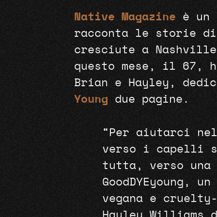
Native Magazine
è un 
racconta le storie di
cresciute a Nashville
questo mese, il 67, h
Brian e Hayley, dedi
Young
due pagine.
“Per aiutarci ne
verso i capelli 
tutta, verso una
GoodDYEyoung, un
vegana e cruelty
Hayley Williams 