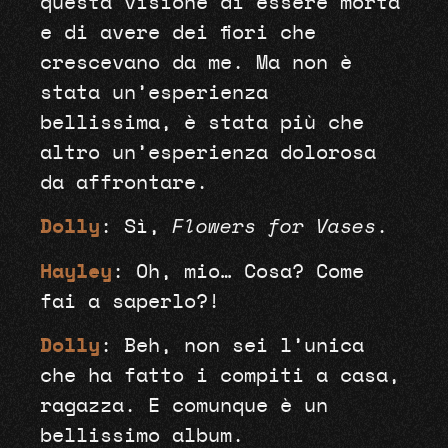
questa visione di essere morta
e di avere dei fiori che
crescevano da me. Ma non è
stata un’esperienza
bellissima, è stata più che
altro un’esperienza dolorosa
da affrontare.
Dolly
: Sì,
Flowers for Vases
.
Hayley
: Oh, mio… Cosa? Come
fai a saperlo?!
Dolly
: Beh, non sei l’unica
che ha fatto i compiti a casa,
ragazza. E comunque è un
bellissimo album.