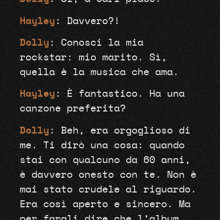
Hayley
: Davvero?!
Dolly
: Conosci la mia
rockstar: mio marito. Sì,
quella è la musica che ama.
Hayley
: È fantastico. Ha una
canzone preferita?
Dolly
: Beh, era orgoglioso di
me. Ti dirò una cosa: quando
stai con qualcuno da 60 anni,
è davvero onesto con te. Non è
mai stato crudele al riguardo.
Era così aperto e sincero. Ma
per fargli dire che l’album