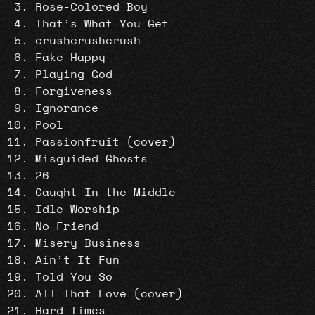
Rose-Colored Boy
That’s What You Get
crushcrushcrush
Fake Happy
Playing God
Forgiveness
Ignorance
Pool
Passionfruit (cover)
Misguided Ghosts
26
Caught In the Middle
Idle Worship
No Friend
Misery Business
Ain’t It Fun
Told You So
All That Love (cover)
Hard Times