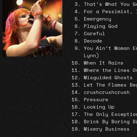
That’s What You G
For a Pessimist, 
Emergency
Playing God
Careful
Decode
You Ain’t Woman E
Lynn)
When It Rains
Where the Lines O
Misguided Ghosts
Let The Flames Be
crushcrushcrush
Pressure
Looking Up
The Only Exceptio
Brick By Boring B
Misery Business