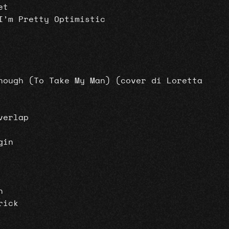
et
I’m Pretty Optimistic
nough (To Take My Man) (cover di Loretta
verlap
gin
n
rick