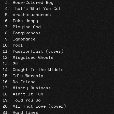
Rose-Colored Boy
That’s What You Get
crushcrushcrush
Fake Happy
Playing God
Forgiveness
Ignorance
Pool
Passionfruit (cover)
Misguided Ghosts
26
Caught In the Middle
Idle Worship
No Friend
Misery Business
Ain’t It Fun
Told You So
All That Love (cover)
Hard Times