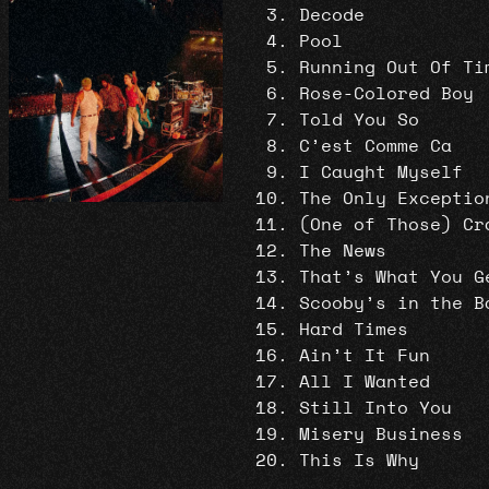
Decode
Pool
Running Out Of Ti
Rose-Colored Boy
Told You So
C’est Comme Ca
I Caught Myself
The Only Exceptio
(One of Those) Cr
The News
That’s What You G
Scooby’s in the B
Hard Times
Ain’t It Fun
All I Wanted
Still Into You
Misery Business
This Is Why