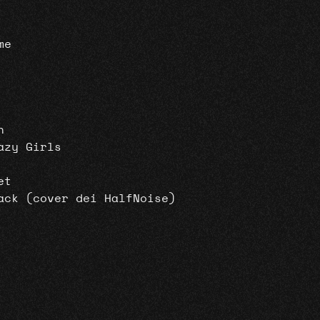
me
n
azy Girls
et
ack (cover dei HalfNoise)