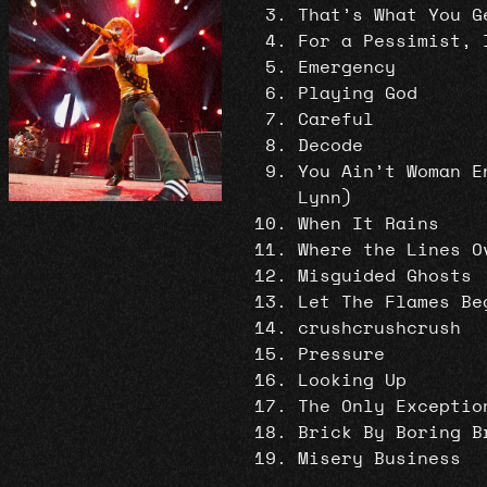
That’s What You G
For a Pessimist, 
Emergency
Playing God
Careful
Decode
You Ain’t Woman E
Lynn)
When It Rains
Where the Lines O
Misguided Ghosts
Let The Flames Be
crushcrushcrush
Pressure
Looking Up
The Only Exceptio
Brick By Boring B
Misery Business