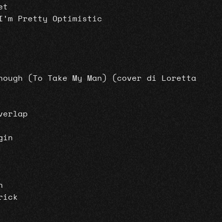
et
I’m Pretty Optimistic
nough (To Take My Man) (cover di Loretta
verlap
gin
n
rick