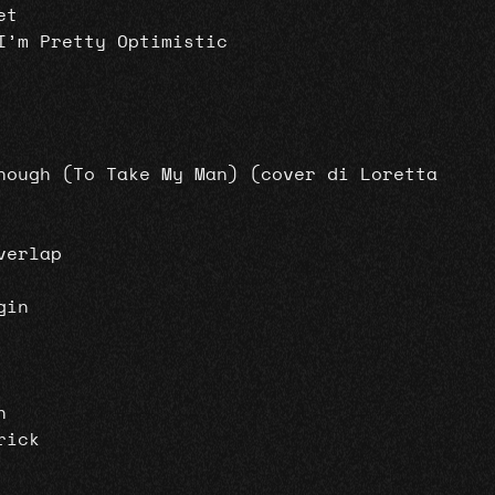
et
I’m Pretty Optimistic
nough (To Take My Man) (cover di Loretta
verlap
gin
n
rick