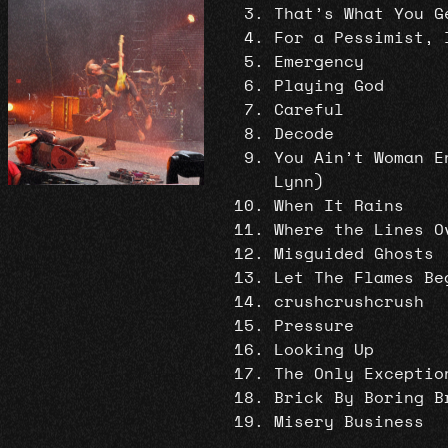
That’s What You G
For a Pessimist, 
Emergency
Playing God
Careful
Decode
You Ain’t Woman E
Lynn)
When It Rains
Where the Lines O
Misguided Ghosts
Let The Flames Be
crushcrushcrush
Pressure
Looking Up
The Only Exceptio
Brick By Boring B
Misery Business