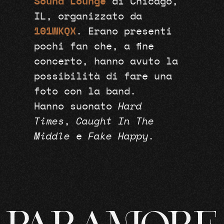
Sound Lounge
di Chicago,
IL, organizzato da
101WKQX
. Erano presenti
pochi fan che, a fine
concerto, hanno avuto la
possibilità di fare una
foto con la band.
Hanno suonato
Hard
Times
,
Caught In The
Middle
e
Fake Happy
.