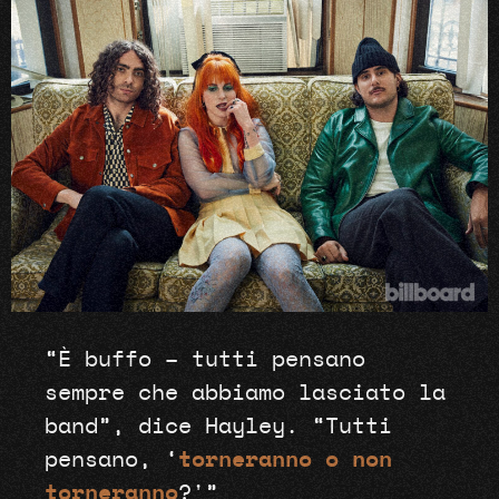
“È buffo – tutti pensano
sempre che abbiamo lasciato la
band”, dice Hayley. “Tutti
pensano, ‘
torneranno o non
torneranno
?'”