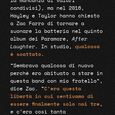
la mancanza di valori
condivisi), ma nel 2016,
Hayley e Taylor hanno chiesto
a Zac Farro di tornare a
suonare la batteria nel quinto
album dei Paramore,
After
Laughter
. In studio,
qualcosa
è scattato
.
“Sembrava qualcosa di nuovo
perché ero abituato a stare in
questa band con mio fratello”,
dice Zac. “
C’era questa
libertà in cui sentivamo di
essere finalmente solo noi tre
,
e c’era così tanta