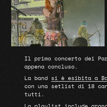
Il primo concerto dei Pa
appena concluso.
La band
si è esibita a Ba
con una setlist di 18 ca
tutti.
La playlist include gran