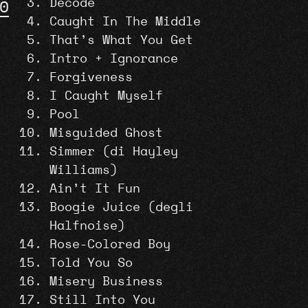
Decode
0
Caught In The Middle
That’s What You Get
Intro + Ignorance
Forgiveness
I Caught Myself
Pool
Misguided Ghost
Simmer (di Hayley
Williams)
Ain’t It Fun
Boogie Juice (degli
Halfnoise)
Rose-Colored Boy
Told You So
Misery Business
Still Into You