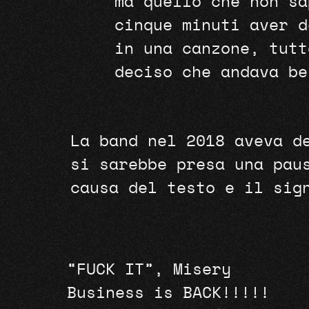
ma quello che non sa
cinque minuti aver d
in una canzone, tutt
deciso che andava be
La band nel 2018 aveva d
si sarebbe presa una pau
causa del testo e il sig
“FUCK IT”, Misery
Business is BACK!!!!!