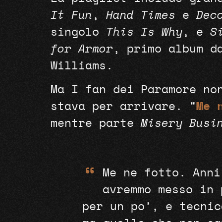
It Fun
,
Hand Times
e
Dec
singolo
This Is Why
, e
S
for Armor
, primo album d
Williams.
Ma I fan dei Paramore no
stava per arrivare. “
Me 
mentre parte
Misery Busi
“
Me ne fotto. Anni
avremmo messo in 
per un po’, e tecnic