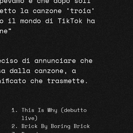
pevamo e che dopo soli
etto la canzone ‘troia’
o il mondo di TikTok ha
ne”
eciso di annunciare che
sa dalla canzone, a
nificato che trasmette.
This Is Why (debutto
live)
Brick By Boring Brick