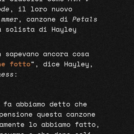
ode
, il loro nuovo
immer
, canzone di
Petals
a solista di Hayley
n sapevano ancora cosa
ne fotto
“, dice Hayley,
ness
:
 fa abbiamo detto che
pensione questa canzone
amente lo abbiamo fatto,