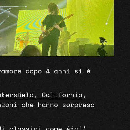
ramore dopo 4 anni si è
kersfield, California
,
nzoni che hanno sorpreso
di classici come
Ain’t