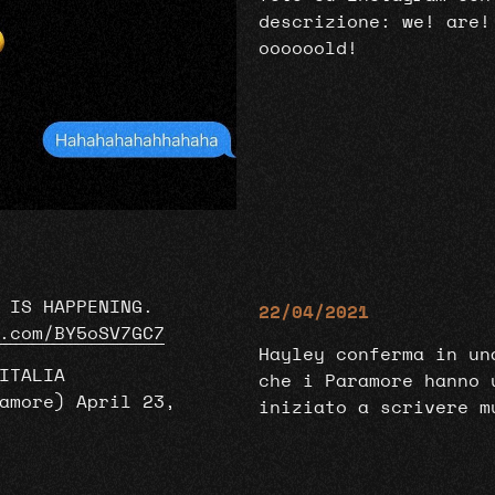
descrizione: we! are!
oooooold!
 IS HAPPENING.
22/04/2021
.com/BY5oSV7GC7
Hayley conferma in un
ITALIA
che i Paramore hanno u
ramore)
April 23,
iniziato a scrivere 