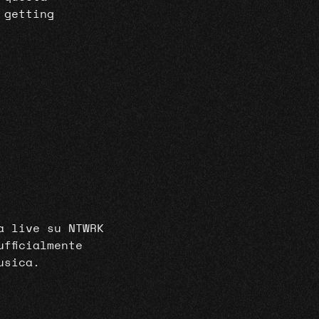
 getting
a live su NTWRK
fficialmente
musica.