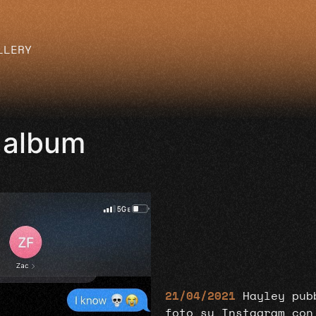
LLERY
 album
21/04/2021
Hayley pub
foto su Instagram con