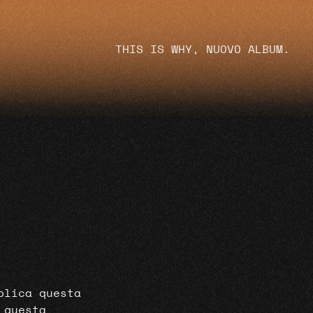
THIS IS WHY, NUOVO ALBUM.
blica questa
 questa