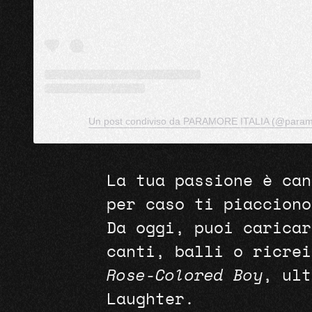
Un post condiviso da PARAMORE ITALIA (@paramo
La tua passione è can
per caso ti piacciono
Da oggi, puoi caricar
canti, balli o ricrei
Rose-Colored Boy
, ult
Laughter.