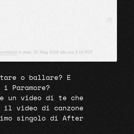
reitalia)
in data:
31 Mag 2018 alle ore 3:10 PDT
tare o ballare? E
 i Paramore?
e un video di te che
 il video di canzone
imo singolo di After