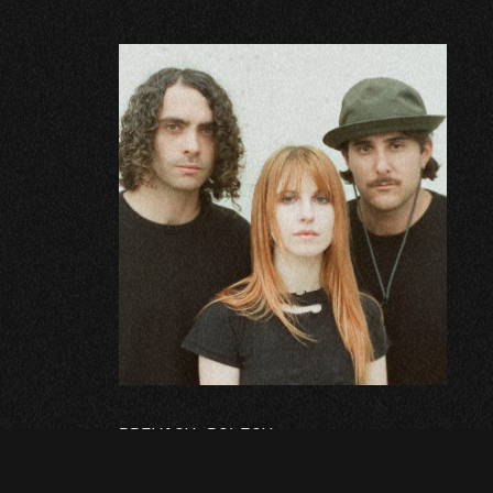
PRIVACY POLICY
*
COOKIE POLICY
*
TTER
TERMINI E CONDIZIONI
*