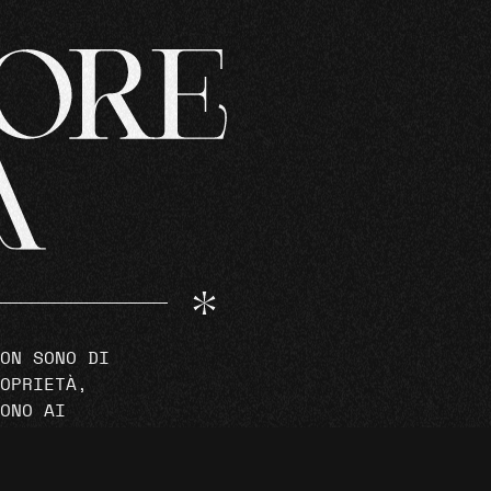
ON SONO DI
OPRIETÀ,
ONO AI
RI ORIGINALI.
INSTAGRAM
USATE A SCOPO
FACEBOOK
TWI
LE.