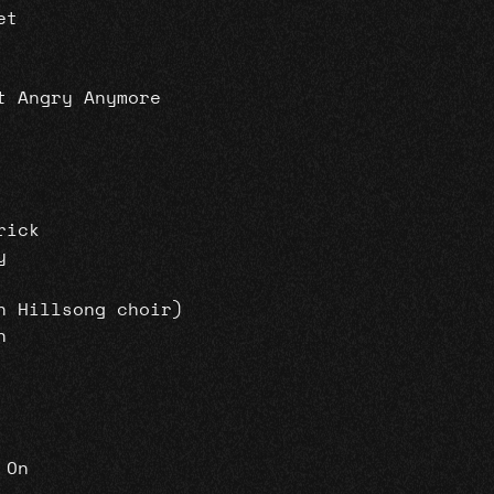
et
t Angry Anymore
rick
y
h Hillsong choir)
n
 On