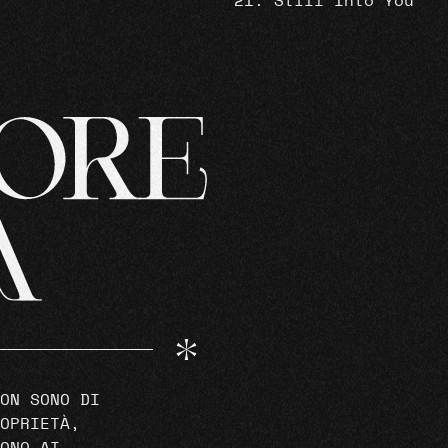
Still Into You
ON SONO DI
OPRIETÀ,
ONO AI