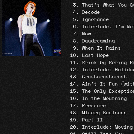
That’s What You G
Decode
Ignorance
Interlude: I’m No
Now
Daydreaming
When It Rains
Last Hope
Brick by Boring B
Interlude: Holida
Crushcrushcrush
Ain’t It Fun (wit
The Only Exceptio
In the Mourning
Pressure
Misery Business
Part II
Interlude: Moving