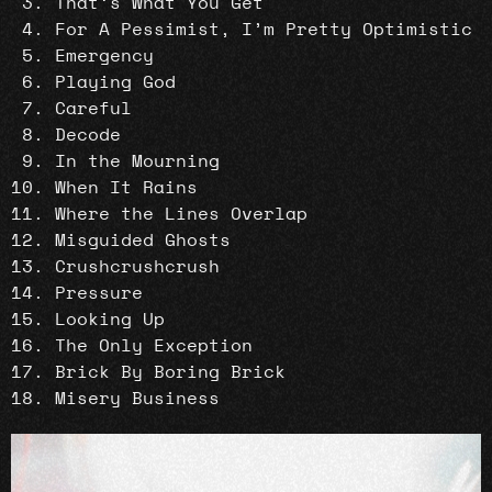
That’s What You Get
For A Pessimist, I’m Pretty Optimistic
Emergency
Playing God
Careful
Decode
In the Mourning
When It Rains
Where the Lines Overlap
Misguided Ghosts
Crushcrushcrush
Pressure
Looking Up
The Only Exception
Brick By Boring Brick
Misery Business