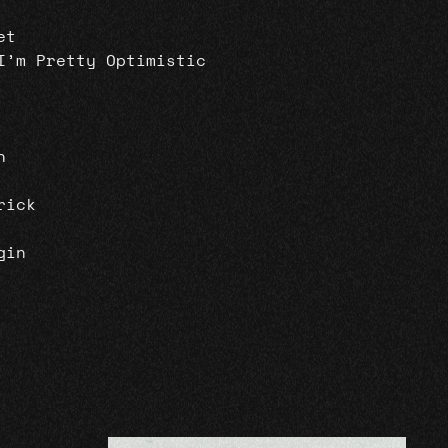
et
I’m Pretty Optimistic
n
rick
gin