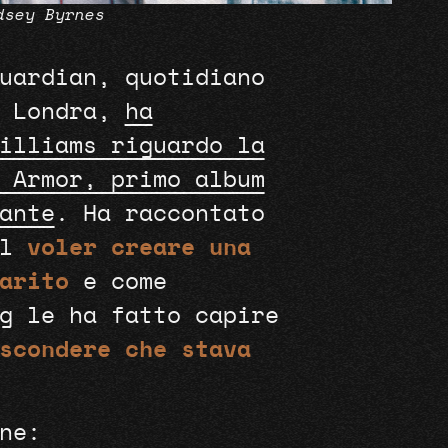
dsey Byrnes
uardian, quotidiano
a Londra,
ha
illiams riguardo la
 Armor, primo album
ante
. Ha raccontato
il
voler creare una
arito
e come
g le ha fatto capire
scondere che stava
ne: