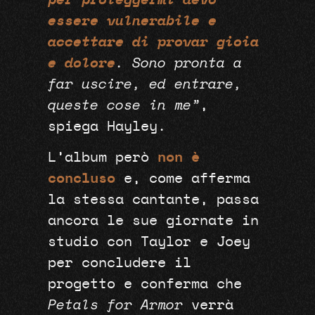
per proteggermi devo
essere vulnerabile e
accettare di provar gioia
e dolore
. Sono pronta a
far uscire, ed entrare,
queste cose in me”
,
spiega Hayley.
L’album però
non è
concluso
e, come afferma
la stessa cantante, passa
ancora le sue giornate in
studio con Taylor e Joey
per concludere il
progetto e conferma che
Petals for Armor
verrà