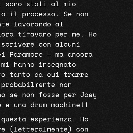
i sono stati al mio
to il processo. Se non
nte lavorando al
lora tifavano per me. Ho
 scrivere con alcuni
ei Paramore – ma ancora
 mi hanno insegnato
to tanto da cui trarre
 probabilmente non
no se non fosse per Joey
o e una drum machine!!
 questa esperienza. Ho
re (letteralmente) con