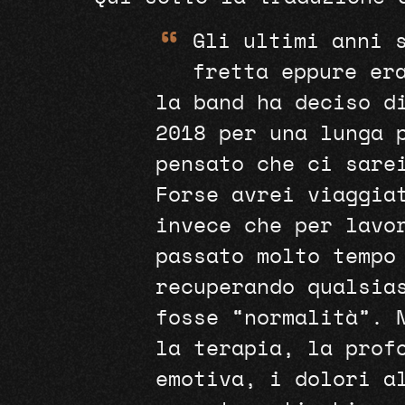
“
Gli ultimi anni 
fretta eppure er
la band ha deciso d
2018 per una lunga 
pensato che ci sare
Forse avrei viaggia
invece che per lavo
passato molto tempo
recuperando qualsia
fosse “normalità”. 
la terapia, la profo
emotiva, i dolori a