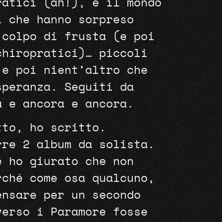
ratici (ah!), e il mondo
i che hanno sorpreso
 colpo di frusta (e poi
chiropratici)… piccoli
 e poi nient’altro che
speranza. Seguiti da
a e ancora e ancora.
tto, ho scritto.
rre 2 album da solista.
e ho giurato che non
rché come osa qualcuno,
ensare per un secondo
verso i Paramore fosse