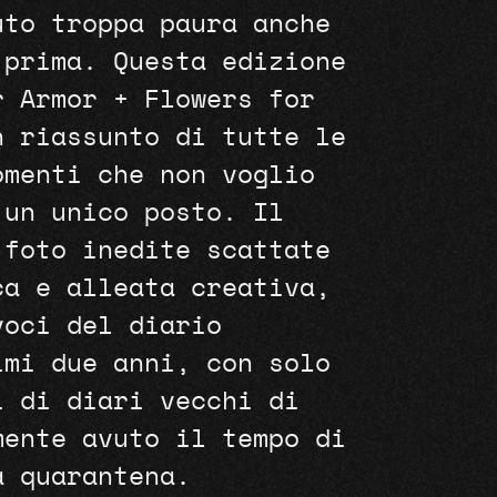
uto troppa paura anche
 prima. Questa edizione
r Armor + Flowers for
n riassunto di tutte le
omenti che non voglio
 un unico posto. Il
 foto inedite scattate
ca e alleata creativa,
voci del diario
imi due anni, con solo
i di diari vecchi di
mente avuto il tempo di
a quarantena.