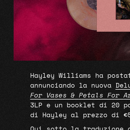
Hayley Williams ha posta
annunciando la nuova
Del
For Vases &
Petals
For
A
3LP e un booklet di 20 p
di Hayley al prezzo di 
Qui sotto la traduzione 