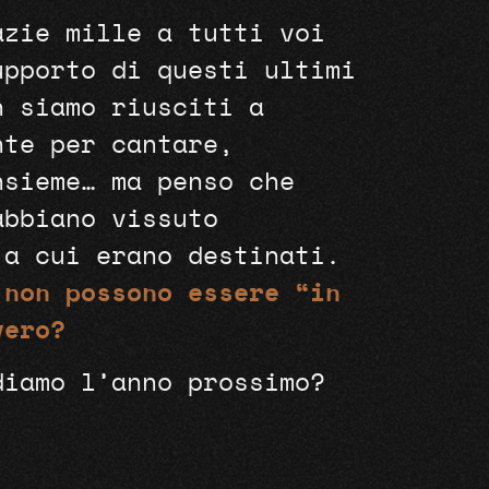
azie mille a tutti voi
upporto di questi ultimi
n siamo riusciti a
nte per cantare,
nsieme… ma penso che
abbiano vissuto
 a cui erano destinati.
 non possono essere “in
vero?
diamo l’anno prossimo?