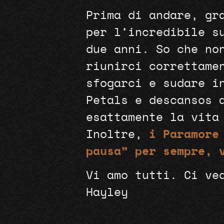
Prima di andare, gr
per l’incredibile s
due anni. So che no
riunirci correttame
sfogarci e sudare i
Petals e descansos 
esattamente la vita
Inoltre,
i Paramore
pausa” per sempre, 
Vi amo tutti. Ci ve
Hayley