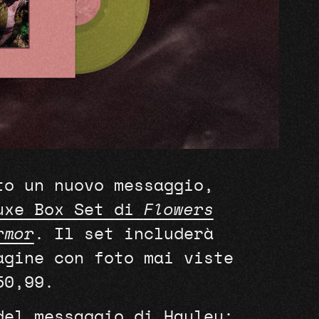
to un nuovo messaggio,
uxe Box Set di
Flowers
rmor
.
Il set includerà
agine con foto mai viste
€50,99.
del messaggio di Hayley: