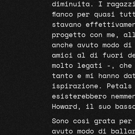
diminuita. I ragazz
fianco per quasi tut
stavano effettivame
progetto con me, al
anche avuto modo di
amici al di fuori d
molto legati -, che
tanto e mi hanno da
ispirazione. Petals
esisterebbero nemme
Howard, il suo bass
Sono così grata per
avuto modo di balla