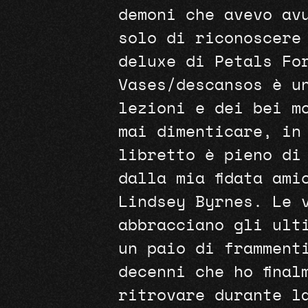
demoni che avevo av
solo di riconoscere
deluxe di Petals Fo
Vases/descansos è u
lezioni e dei bei m
mai dimenticare, in
libretto è pieno di
dalla mia fidata ami
Lindsey Byrnes. Le 
abbracciano gli ult
un paio di framment
decenni che ho final
ritrovare durante l