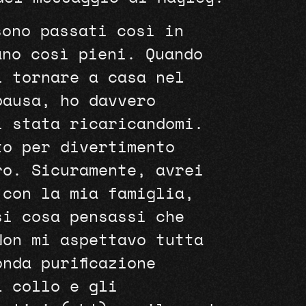
sono passati così in
ano così pieni. Quando
i tornare a casa nel
pausa, ho davvero
i stata ricaricandomi.
to per divertimento
ro. Sicuramente, avrei
 con la mia famiglia,
si cosa pensassi che
Non mi aspettavo tutta
nda purificazione
l collo e gli