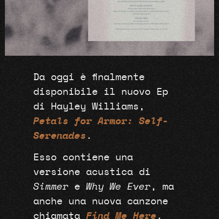
Da oggi è finalmente
disponibile il nuovo Ep
di Hayley Williams,
Petals for Armor: Self-
Serenades
.
Esso contiene una
versione acustica di
Simmer
e
Why We Ever
, ma
anche una nuova canzone
chiamata
Find Me Here
.