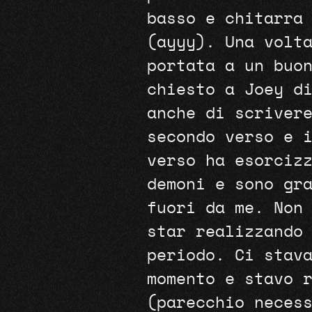
basso e chitarra
(ayyy). Una volt
portata a un buo
chiesto a Joey d
anche di scriver
secondo verso e 
verso ha esorciz
demoni e sono gr
fuori da me. Non
star realizzando
periodo. Ci stav
momento e stavo 
(parecchio neces