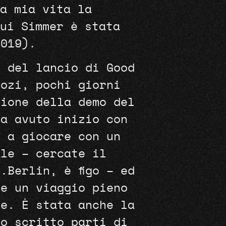
a mia vita la
ui Simmer è stata
2019).
o del lancio di Good
gozi, pochi giorni
zione della demo del
ha avuto inizio con
i a giocare con un
ale – cercate il
.Berlin, è figo – ed
re un viaggio pieno
me. È stata anche la
ho scritto parti di