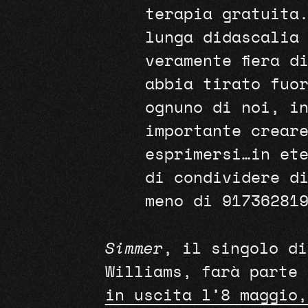
terapia gratuita
lunga didascalia
veramente fiera d
abbia tirato fuo
ognuno di noi, i
importante crear
esprimersi…in et
di condividere d
meno di 91736281
Simmer
, il singolo di
Williams, farà parte
in uscita l’8 maggio