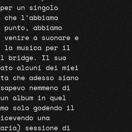
 per un singolo
a che l’abbiamo
n punto, abbiamo
i venire a suonare e
e la musica per il
il bridge. Il suo
zato alcuni dei miei
ata che adesso siano
 sapevo nemmeno di
 un album in quel
amo solo godendo il
ricevendo una
saria) sessione di