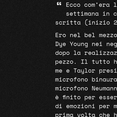
“
Ecco com’era l
settimana in c
scritta (inizio 
Ero nel bel mezz
Dye Young nei ne
dopo la realizza
pezzo. Il tutto 
me e Taylor pres
microfono binaur
microfono Neumann
è finito per esse
di emozioni per 
prima volta che 