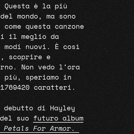
. Questa è la più
 del mondo, ma sono
i come questa canzone
ri il meglio da
n modi nuovi. È così
e, scoprire e
erno. Non vedo l’ora
i più, speriamo in
91769420 caratteri.
 debutto di Hayley
 del suo
futuro album
,
Petals For Armor
.